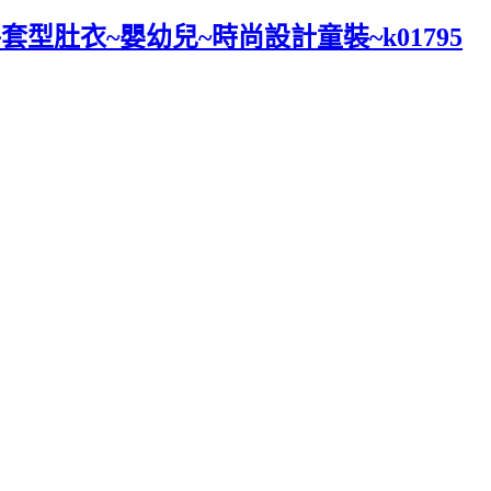
套型肚衣~嬰幼兒~時尚設計童裝~k01795