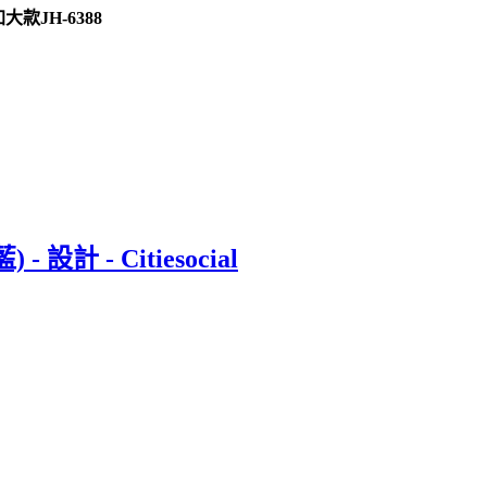
JH-6388
 設計 - Citiesocial