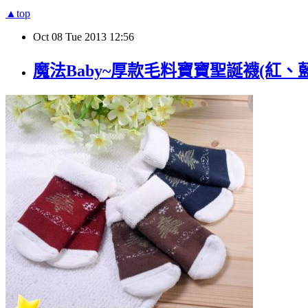
▲top
Oct
08
Tue
2013
12:56
魔法Baby~厚款毛料寶寶聖誕襪(紅、藍