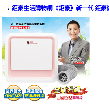
鉅豪生活購物網《鉅豪》新一代 鉅豪微電