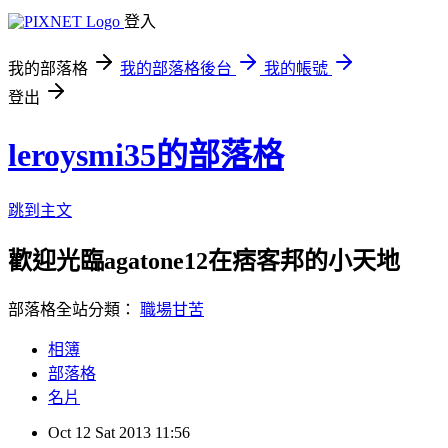
登入
我的部落格
我的部落格後台
我的帳號
登出
leroysmi35的部落格
跳到主文
歡迎光臨agatone12在痞客邦的小天地
部落格全站分類：
職場甘苦
相簿
部落格
名片
Oct
12
Sat
2013
11:56