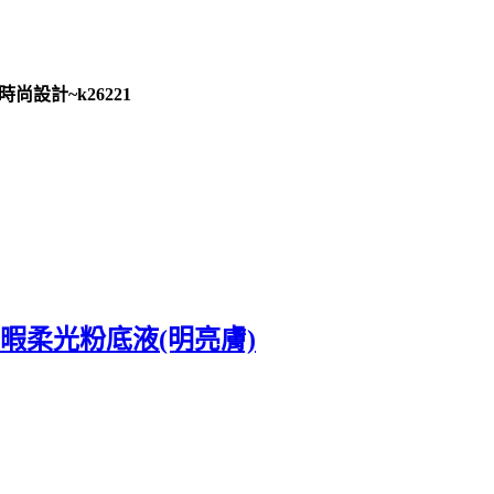
尚設計~k26221
無暇柔光粉底液(明亮膚)