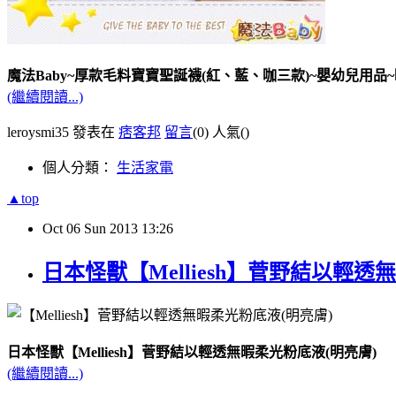
魔法Baby~厚款毛料寶寶聖誕襪(紅、藍、咖三款)~嬰幼兒用品~時
(繼續閱讀...)
leroysmi35 發表在
痞客邦
留言
(0)
人氣(
)
個人分類：
生活家電
▲top
Oct
06
Sun
2013
13:26
日本怪獸【Melliesh】菅野結以輕透
日本怪獸【Melliesh】菅野結以輕透無暇柔光粉底液(明亮膚)
(繼續閱讀...)