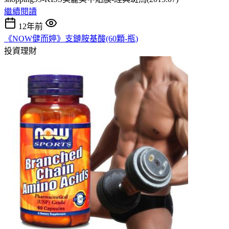
繼續閱讀
12年前
《NOW健而婷》支鏈胺基酸(60顆-瓶)
投資理財