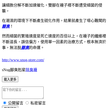
讓細胞分解不斷加速催化，雙腳在襪子裡不斷遭受細菌的侵
襲，
在潮濕的環境下不斷產生硫化作用，結果就產生了噁心難聞的
腳臭
！
然而細菌的繁殖速度是死亡速度的百倍以上，在襪子的纖維裡
不斷滋長，誤信偏方，使用單一因素的治療方式，根本無濟於
事，無法脫
腳臭
的命運。
http://www.snug-store.com/
sNug腳臭剋星
除臭襪
載入更多
公開留言
私密留言