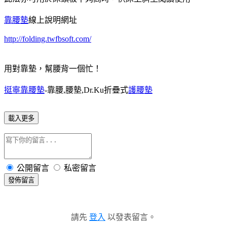
靠腰墊
線上說明網址
http://folding.twfbsoft.com/
用對靠墊，幫腰背一個忙！
挺寧靠腰墊
-靠腰,腰墊,Dr.Ku折疊式
護腰墊
載入更多
公開留言
私密留言
發佈留言
請先
登入
以發表留言。