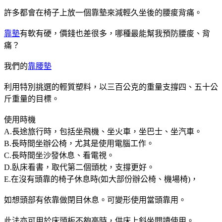
許多都會在椅子上放一個靠墊來減輕久坐後的腰痠背痛。
靠墊
有軟有硬，價錢也差很多，哪種最能幫我預防腰痠、背
痛？
我們的
靠腰墊
利用特別挑選的輕質塑料，以三百公克的重量支撐四、五十公
斤重量的目標。
使用時機
A.長途旅行時，包括坐飛機、坐火車，坐巴士、坐汽車。
B.長時間坐辦公椅，尤其是使用電腦工作。
C.長時間坐沙發休息、看電視。
D.臥床看書，取代第二個頭枕，支撐更好。
E.在沒有頭靠的椅子休息時(如大部份辦公椅、機場椅)，
如想頭部有依靠做閉目休息。可變形使用當頭靠用。
此法亦可用於床頭板不夠高時，供床上斜坐閱讀使用。