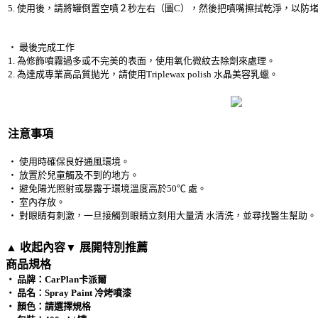
5. 使用後，請將罐倒置空噴２秒左右（圖C），然後把噴嘴擦拭乾淨，以防
‧ 最後完成工作
1. 為修飾噴霧過多或不完美的表面，使用氧化微紋去除劑來處理。
2. 為達成專業高品質拋光，請使用Triplewax polish 水晶美容乳蠟。
注意事項
‧ 使用時確保良好通風環境。
‧ 放置於兒童觸及不到的地方。
‧ 避免陽光照射或暴露于環境溫度高於50℃ 處。
‧ 室內存放。
‧ 對眼睛有刺激，一旦接觸到眼睛立刻用大量清 水清洗，並尋找醫生幫助。
▲ 收起內容
▼ 展開特別推薦
商品規格
‧ 品牌：CarPlan卡派爾
‧ 品名：Spray Paint 冷烤噴漆
‧ 顏色：請選擇規格