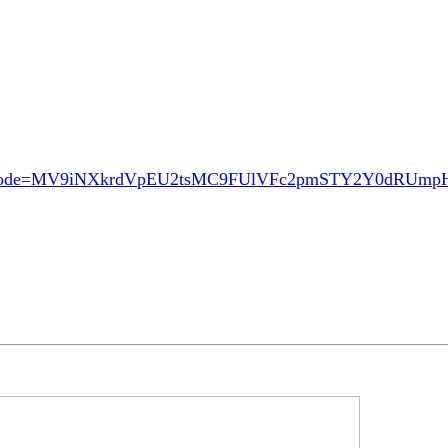
ode=MV9iNXkrdVpEU2tsMC9FUlVFc2pmSTY2Y0dRUm