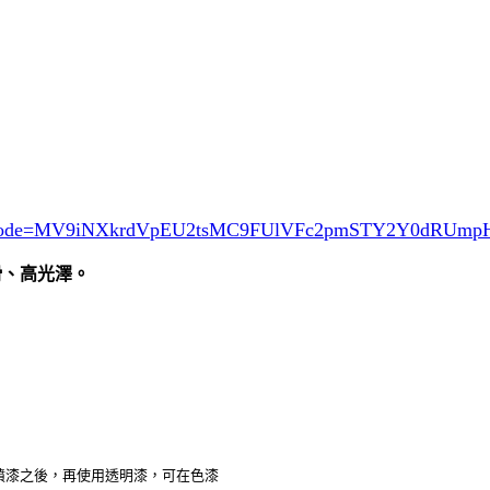
ode=MV9iNXkrdVpEU2tsMC9FUlVFc2pmSTY2Y0dRUm
滑、高光澤。
於噴漆之後，再使用透明漆，可在色漆