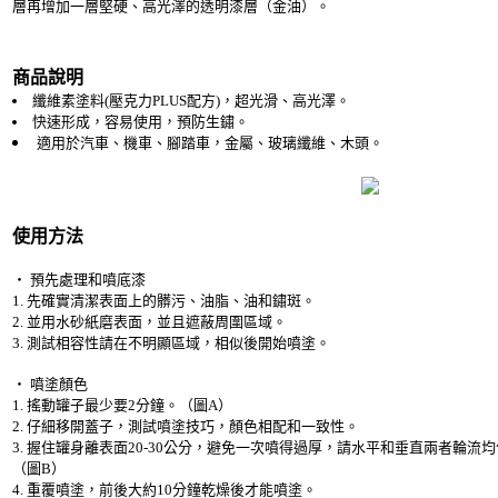
層再增加一層堅硬、高光澤的透明漆層（金油）。
商品說明
纖維素塗料(壓克力PLUS配方)，超光滑、高光澤。
快速形成，容易使用，預防生鏽。
適用於汽車、機車、腳踏車，金屬、玻璃纖維、木頭。
使用方法
‧ 預先處理和噴底漆
1. 先確實清潔表面上的髒污、油脂、油和鏽斑。
2. 並用水砂紙磨表面，並且遮蔽周圍區域。
3. 測試相容性請在不明顯區域，相似後開始噴塗。
‧ 噴塗顏色
1. 搖動罐子最少要2分鐘。（圖A）
2. 仔細移開蓋子，測試噴塗技巧，顏色相配和一致性。
3. 握住罐身離表面20-30公分，避免一次噴得過厚，請水平和垂直兩者輪流
（圖B）
4. 重覆噴塗，前後大約10分鐘乾燥後才能噴塗。