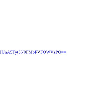
pHUnA5Tyt3N0FMbFVFQWVzPQ==