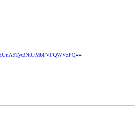
pHUnA5Tyt3N0FMbFVFQWVzPQ==