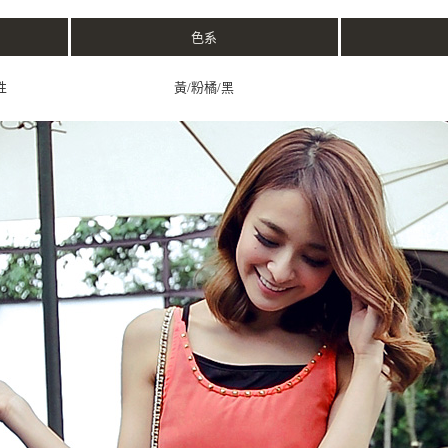
色系
性
黃/粉橘/黑