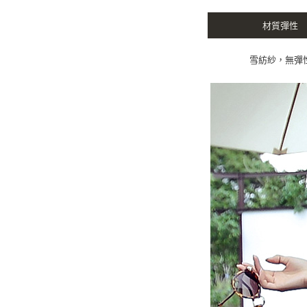
材質彈性
雪紡紗，無彈