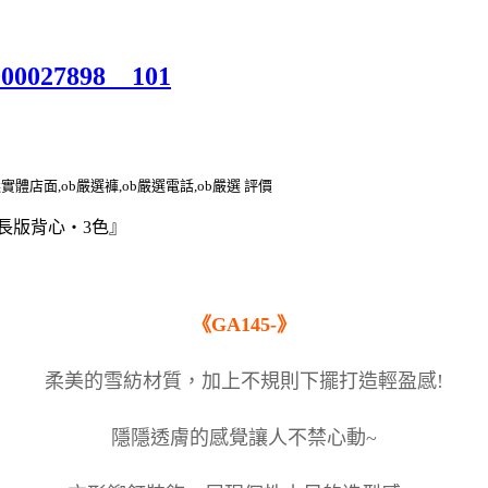
000027898__101
選實體店面,ob嚴選褲,ob嚴選電話,ob嚴選 評價
長版背心‧3色』
《GA145-》
柔美的雪紡材質，加上不規則下擺打造輕盈感!
隱隱透膚的感覺讓人不禁心動~