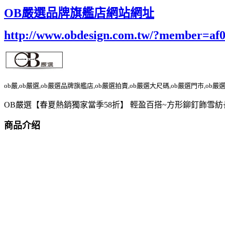
OB嚴選品牌旗艦店網站網址
http://www.obdesign.com.tw/?member=af
ob嚴,ob嚴選,ob嚴選品牌旗艦店,ob嚴選拍賣,ob嚴選大尺碼,ob嚴選門市,ob嚴
OB嚴選【春夏熱銷獨家當季58折】 輕盈百搭~方形鉚釘飾雪紡
商品介绍