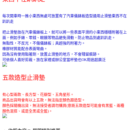
每次開車時一推小東西無處可放置有了汽車儀錶板造型通用止滑墊東西不在
趴趴走
把止滑墊放在汽車儀錶板上，就可以將一些表面平滑的小東西穩穩附著在上
面，例如手錶、零錢、眼鏡等物品避免滑動，防止物品到處趴趴走。
無黏性，不反光，不傷儀錶板；具超強的附著力。
橡膠材質能配合表面彎曲。
因為沒有使用黏著劑，放置止滑墊的地方，不會殘留痕跡。
可依個人喜好剪裁。放在家裡或辦公室當杯墊也OK用途超廣泛
五款造型止滑墊
有心型兩款、長方型、花瓣型、五角星形。
商品出貨時會有以上五款，無法指定顏色跟造型。
顏色採隨機出貨，無法接受者請勿購買(意既五款造型可能會有黑藍、兩種
顏色混搭、或是全黑或全藍)。