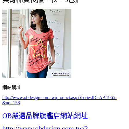
網站網址
http://www.obdesign.com.tw/product.aspx?seriesID=AA1965-
&no=158
OB嚴選品牌旗艦店網站網址
http://www.obdesign.com.tw/?