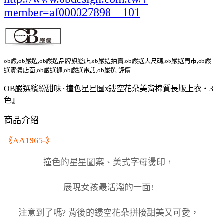
member=af000027898__101
ob嚴,ob嚴選,ob嚴選品牌旗艦店,ob嚴選拍賣,ob嚴選大尺碼,ob嚴選門市,ob嚴
選實體店面,ob嚴選褲,ob嚴選電話,ob嚴選 評價
OB嚴選繽紛甜味~撞色星星圖x鏤空花朵美背棉質長版上衣‧3
色』
商品介绍
《AA1965-》
撞色的星星圖案、美式字母燙印，
展現女孩最活潑的一面!
注意到了嗎? 背後的鏤空花朵拼接甜美又可愛，