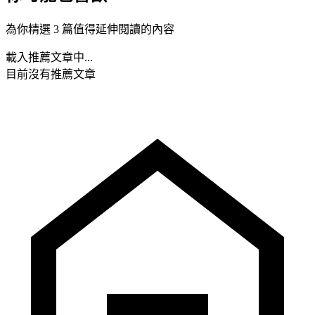
為你精選 3 篇值得延伸閱讀的內容
載入推薦文章中...
目前沒有推薦文章