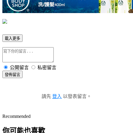
載入更多
公開留言
私密留言
發佈留言
請先
登入
以發表留言。
Recommended
你可能也喜歡