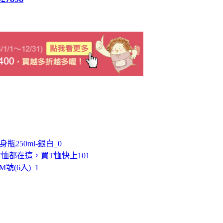
250ml-銀白_0
T恤都在這，買T恤快上101
號(6入)_1