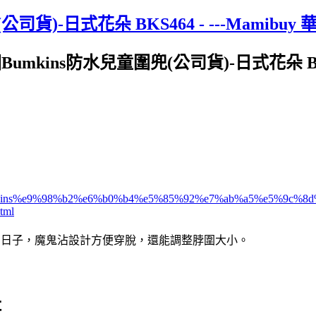
公司貨)-日式花朵 BKS464 - ---Mamib
mkins防水兒童圍兜(公司貨)-日式花朵 BKS4
%8bbumkins%e9%98%b2%e6%b0%b4%e5%85%92%e7%ab%a5%e5%9c
tml
學步的日子，魔鬼沾設計方便穿脫，還能調整脖圍大小。
址