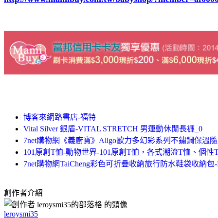
博客來網路書店-福特
Vital Silver 銀盾-VITAL STRETCH 男運動休閒長褲_0
7net購物網《義廚寶》Allgo歐力多幻彩系列不鏽鋼保溫隨身瓶
101原創T恤-動物世界-101原創T恤，各式潮流T恤、個性
7net購物網TaiCheng彩色可折疊收納旅行防水鞋袋收納包-M
創作者介紹
leroysmi35