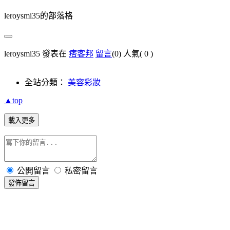
leroysmi35的部落格
leroysmi35 發表在
痞客邦
留言
(0)
人氣(
0
)
全站分類：
美容彩妝
▲top
載入更多
公開留言
私密留言
發佈留言