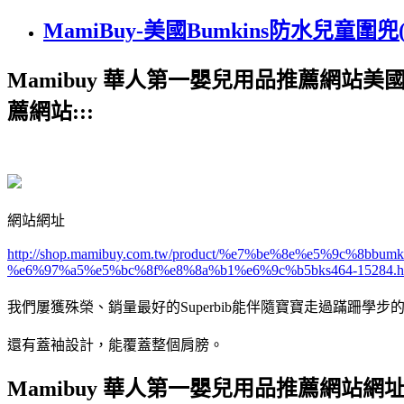
MamiBuy-美國Bumkins防水兒童圍兜(
Mamibuy 華人第一嬰兒用品推薦網站美國Bu
薦網站:::
網站網址
http://shop.mamibuy.com.tw/product/%e7%be%8e%e5%9c
%e6%97%a5%e5%bc%8f%e8%8a%b1%e6%9c%b5bks464-15284.h
我們屢獲殊榮、銷量最好的Superbib能伴隨寶寶走過蹣跚
還有蓋袖設計，能覆蓋整個肩膀。
Mamibuy 華人第一嬰兒用品推薦網站網