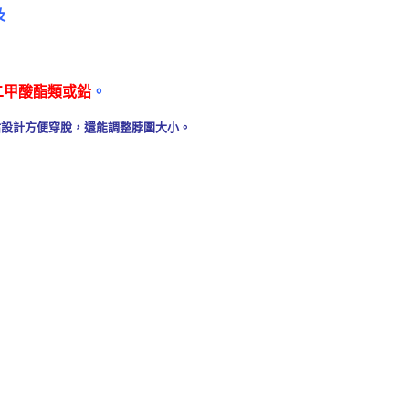
及
二甲酸酯類或鉛
。
鬼沾設計方便穿脫，還能調整脖圍大小。