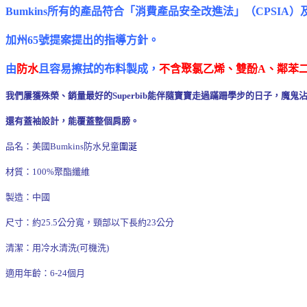
Bumkins所有的產品符合「消費產品安全改進法」（CPSIA）
加州65號提案提出的指導方針。
由
防水
且容易擦拭的布料製成，
不含聚氯乙烯、雙酚A、鄰苯
我們屢獲殊榮、銷量最好的Superbib能伴隨寶寶走過蹣跚學步的日子，魔
還有蓋袖設計，能覆蓋整個肩膀。
品名：美國Bumkins防水兒童
圍涎
材質：100%聚酯纖維
製造：中國
尺寸：約25.5公分寬，頸部以下長約23公分
清潔：用冷水清洗(可機洗)
適用年齡：6-24個月