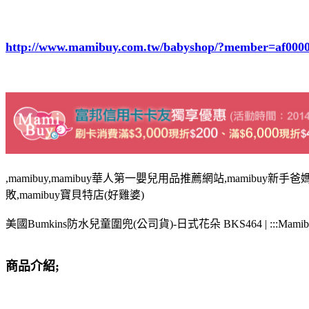
http://www.mamibuy.com.tw/babyshop/?member=af000
,mamibuy,mamibuy華人第一嬰兒用品推薦網站,mamibuy新手爸媽
敗,mamibuy寶貝特店(好雞婆)
美國Bumkins防水兒童圍兜(公司貨)-日式花朵 BKS464 | :::Ma
商品介紹;