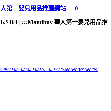
uy 華人第一嬰兒用品推薦網站---_0
64 | :::Mamibuy 華人第一嬰兒用品推
%8d%e5%85%9c%28%e5%85%ac%e5%8f%b8%e8%b2%a8%29-