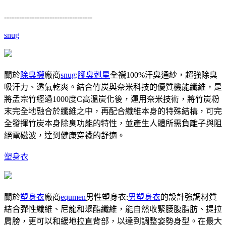
-----------------------------------
snug
關於
除臭襪
廠商
snug
:
腳臭剋星
全襪100%汗臭通紗，超強除臭
吸汗力、透氣乾爽。結合竹炭與奈米科技的優質機能纖維，是
將孟宗竹經過1000度C高溫炭化後，運用奈米技術，將竹炭粉
末完全地融合於纖維之中，再配合纖維本身的特殊結構，可完
全發揮竹炭本身除臭功能的特性，並產生人體所需負離子與阻
絕電磁波，達到健康穿襪的舒適。
塑身衣
關於
塑身衣
廠商
equmen
男性塑身衣:
男塑身衣
的設計強調材質
結合彈性纖維、尼龍和聚酯纖維，能自然收緊腰腹脂肪、提拉
肩膀，更可以和緩地拉直背部，以達到調整姿勢身型。在最大