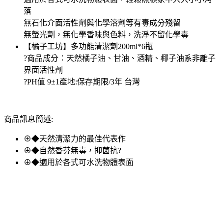
落
無石化介面活性劑與化學溶劑等有毒成分殘留
無螢光劑，無化學香味與色料，洗淨不留化學毒
【橘子工坊】多功能清潔劑200ml*6瓶
?商品成分：天然橘子油、甘油、酒精、椰子油系非離子
界面活性劑
?PH值 9±1產地:保存期限/3年 台灣
商品訊息簡述:
⊕◆天然清潔力的最佳代表作
⊕◆自然香芬無毒，抑菌抗?
⊕◆適用於各式可水洗物體表面