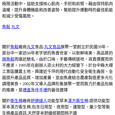
極限活動中，協助支撐核心肌肉、手肘和前臂，藉由保持肌肉
溫暖、提升身體機能和改善姿勢，幫助提升運動時的最佳肌能
和減少受傷風險。
魚鬆
丸文
關於
魚鬆
廠商
丸文
食品:
丸文食品
旗聚一堂創立於民國39年，
是台中一家近60年老字號的魚香世家，以新鮮味美、高品質的
旗魚鬆
而遠近馳名，由於口味、手藝傳統道地，貨真價實而供
不應求。1995年在創辦人梁火村的大力經營下，於台中縣大裡
工業區購置土地，興建近千坪的現代自動化安全衛生廠房，全
面提升產品品質、增加產量，並由魚產結合農產製造更多元化
調理美食。2002年又導入品牌形象旗聚一堂而致力於產品包裝
的推廣。是
禮盒
及
伴手禮
的最佳選擇
關於
衛生棉
廠商
舒適達人
功能型草本
漢方衛生棉
:提供功能型
草本漢方衛生棉,包含日用型、夜用型、護墊型、量少型等衛
生棉產品資訊,天然草本舒緩經期悶熱不適