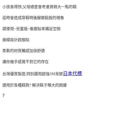
小孩長得快,父母總是會考慮買稍大一點的鞋
這時會造成穿鞋時後腳跟鬆脫的現象
請使用~兒童版~後跟貼來補足空隙
曲線設計超服貼
柔軟的材質觸感加倍舒適
讓你幾乎感覺不到它的存在
日本代標
台灣優質製造,特別選用超強3M背膠
適用於各種鞋款? 解決鞋子略大的困擾
?