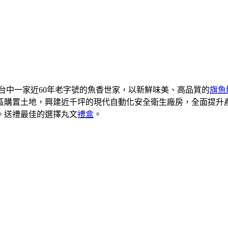
是台中一家近60年老字號的魚香世家，以新鮮味美、高品質的
旗魚
業區購置土地，興建近千坪的現代自動化安全衛生廠房，全面提
廣。送禮最佳的選擇丸文
禮盒
。