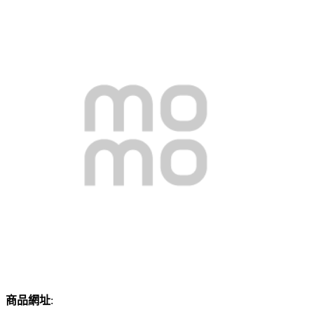
商品網址
: