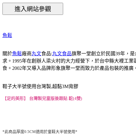
魚鬆
關於
魚鬆
廠商
丸文
食品:
丸文食品
旗聚一堂創立於民國39年，
求。1995年在創辦人梁火村的大力經營下，於台中縣大裡工
食。2002年又導入品牌形象旗聚一堂而致力於產品包裝的推
鞋子大半號使用台灣製,超黏3M背膠
【足的美形】 台灣製兒童版後跟貼 駝(4雙)
*此商品厚度0.5CM適用於童鞋大半號使用*