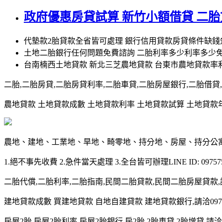
政府優惠房貸試算 新竹小額借貸 二
代墊款2胎貸款全省皆可處理 銀行信用貸款房貸條件缺
土地二胎銀行任何問題免費諮詢 二胎利率多少利率多少
台南楠西土地貸款 新北三芝農地貸款 台東市農地貸款率
二胎,二胎房貸,二胎房貸利率,二胎車貸,二胎房屋銀行,二胎借貸,請洽0
農地貸款 土地貸款成數 土地貸款利率 土地貸款試算 土地貸款年限 土
農地、建地、工業地、旱地、畸零地、持分地、房屋、持分公
1.絕不事先收費 2.急件當天處理 3.全台皆可辦理LINE ID: 097575
二胎代償,二胎利率,二胎指南,民間二胎貸款,民間二胎房屋貸款,請洽09
建地貸款成數 買建地貸款 自地自建貸款 建地貸款銀行,請洽0975-7
房屋2胎,房屋2胎利率,房屋2胎銀行,房2胎,2胎車貸,2胎增貸,請洽097