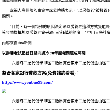
保險相關費用後，剩餘部分依然歸法定繼承人所有；如果房產
幸福人壽保險監事會主席孟曉蘇表示，"以房養老"被擱置1
問題。
"目前，有一個特殊的原因決定瞭以房養老這種方式隻能是一
等金融機構對以房養老會采取小心謹慎的態度。" 中山大學社
內容來自sina新聞
以房養老試點首日雙向遇冷 70年產權問題成障礙
六腳鄉二胎代償學甲區二胎房貸台東市二胎代償金山區二
整合各家銀行貸款方案(免費諮詢看看)：
http://www.youbao99.com/
六腳鄉二胎代償學甲區二胎房貸台東市二胎代償金山區二