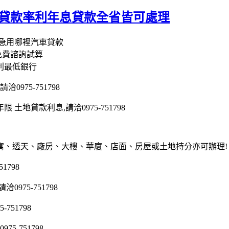
胎貸款率利年息貸款全省皆可處理
錢急用哪裡汽車貸款
免費諮詢試算
利最低銀行
975-751798
地貸款利息,請洽0975-751798
寓、透天、廠房、大樓、華廈、店面、房屋或土地持分亦可辦理!
1798
75-751798
51798
5-751798