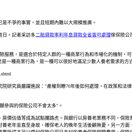
是不爭的事實，並且短期內難以大規模推廣。
首日。記者采訪多
二胎貸款率利年息貸款全省皆可處理
傢保險公
險服務，是適合於特定人群的一種商業行為和市場化的機制，可
老是一種商業行為，是一種可以很好地滿足少數人養老需求的方式
.shtml
研究員嚴躍進說："產權到瞭70年後如何處理，在政策和法律
願參與的保險公司不會太多"。
房價估值等成為試點攔路虎。與銀行以房養老業務不同，保險業
付養老年金直至身故，確保老人的晚年生活後顧無憂。另一方面