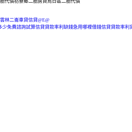
胎代償枋寮鄉二胎房貸烏日區二胎代償
貸雲林二崙車貸信貸@E@
率多少免費諮詢試算信貸貸款率利缺錢急用哪裡借錢信貸貸款率利