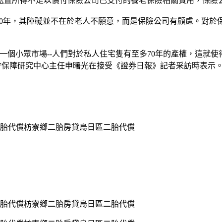
處置所得不足以償付保險公司已支付的養老保險相關費用，保險
0年，其障礙並不在於老人不願意，而是保險公司有顧慮。對於保
個小眾市場--人們對於私人住宅隻有至多70年的產權，這就使
會保障研究中心主任申曙光在接受《證券日報》記者采訪時表示
胎代償枋寮鄉二胎房貸烏日區二胎代償
胎代償枋寮鄉二胎房貸烏日區二胎代償