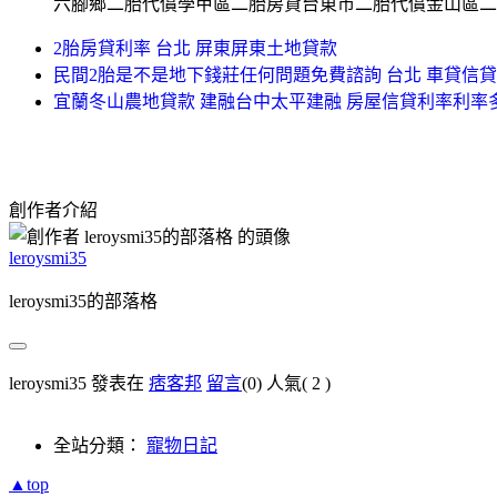
六腳鄉二胎代償學甲區二胎房貸台東市二胎代償金山區二
2胎房貸利率 台北 屏東屏東土地貸款
民間2胎是不是地下錢莊任何問題免費諮詢 台北 車貸信
宜蘭冬山農地貸款 建融台中太平建融 房屋信貸利率利
創作者介紹
leroysmi35
leroysmi35的部落格
leroysmi35 發表在
痞客邦
留言
(0)
人氣(
2
)
全站分類：
寵物日記
▲top