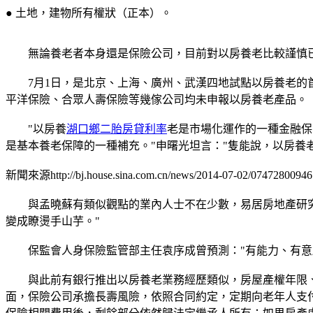
● 土地，建物所有權狀（正本）。
無論養老者本身還是保險公司，目前對以房養老比較謹慎已
7月1日，是北京、上海、廣州、武漢四地試點以房養老的
平洋保險、合眾人壽保險等幾傢公司均未申報以房養老產品。
"以房養
湖口鄉二胎房貸利率
老是市場化運作的一種金融保
是基本養老保障的一種補充。"申曙光坦言："隻能說，以房養
新聞來源http://bj.house.sina.com.cn/news/2014-07-02/07472800946
與孟曉蘇有類似觀點的業內人士不在少數，易居房地產研究院
變成瞭燙手山芋。"
保監會人身保險監管部主任袁序成曾預測："有能力、有意
與此前有銀行推出以房養老業務經歷類似，房屋產權年限、
面，保險公司承擔長壽風險，依照合同約定，定期向老年人支