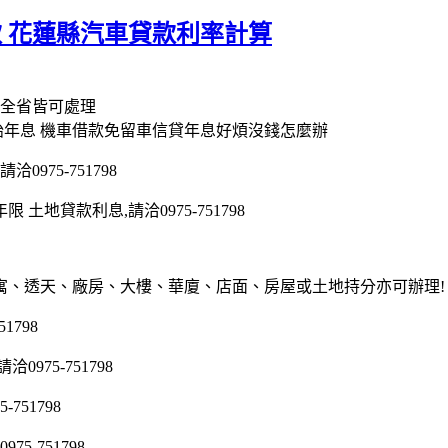
款 花蓮縣汽車貸款利率計算
款全省皆可處理
二胎年息 機車借款免留車信貸年息好煩沒錢怎麼辦
975-751798
地貸款利息,請洽0975-751798
寓、透天、廠房、大樓、華廈、店面、房屋或土地持分亦可辦理!
1798
75-751798
51798
5-751798