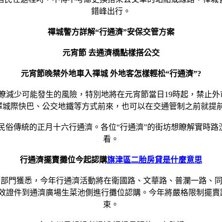
錯峰出行。
禪城警方詳解“行通濟”安保交管方案
元宵節 去通濟橋點樣搭公交
元宵節晚禁外地車入禪城 外地客怎樣輕松“行通濟”?
為瞭減少可能發生的風險，特別地將在元宵節當日19時起，禁止
擇城際快巴、公交地鐵等方式前來，也可以在交通管制之前就提前
民俗傳統的正月十六行通濟。各位“行通濟”的街坊想瞭解實時路況
看。
行通濟擺賣攤位今起認購
旗津區二胎房貸是什麼意思
城管部門獲悉，今年行通濟活動將在衛國路、文華路、普瀾一路、同
效證件到通濟廣場生菜池側進行攤位認購。今年將嚴格限制擺賣路
束。