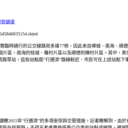
貸款額度
645846835154.shtml
需臨時繞行的公交線路就多達77條，因此來自禪城、南海、順
5個片區，南海的桂城、羅村片區以及順德的陳村片區。其中，
西路等站，這些站點距“行通濟”路線較近，市民可在上述站點下
讀瞭2015年“行通濟”的多項安保與交管措施。記者瞭解到，由於
民在返程時，不得不考慮更換搭乘公交車的站點或線路。禪城警