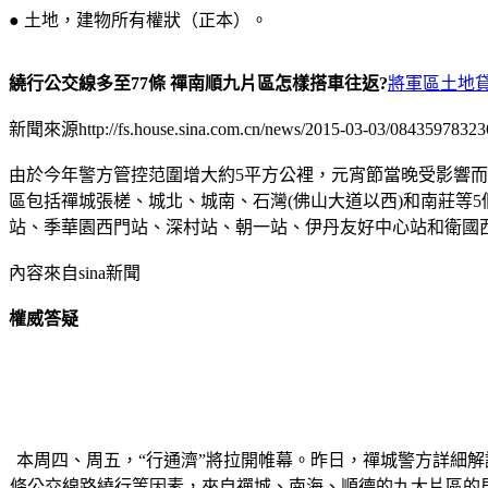
● 土地，建物所有權狀（正本）。
繞行公交線多至77條 禪南順九片區怎樣搭車往返?
將軍區土地
新聞來源http://fs.house.sina.com.cn/news/2015-03-03/08435978323
由於今年警方管控范圍增大約5平方公裡，元宵節當晚受影響而
區包括禪城張槎、城北、城南、石灣(佛山大道以西)和南莊等
站、季華園西門站、深村站、朝一站、伊丹友好中心站和衛國
內容來自sina新聞
權威答疑
本周四、周五，“行通濟”將拉開帷幕。昨日，禪城警方詳細解
條公交線路繞行等因素，來自禪城、南海、順德的九大片區的居