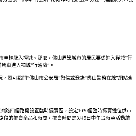
外市車輛駛入禪城。那麼，佛山周邊城市的居民要想進入禪城“行
駕車進入禪城“行通濟”。
，還可點開“佛山市公安局”微信或登錄“佛山警務在線”網站查
濟路四個路段設置臨時擺賣區，設定1030個臨時擺賣攤位供市
段的擺賣商品和時間，擺賣時間是3月5日中午12時至活動結