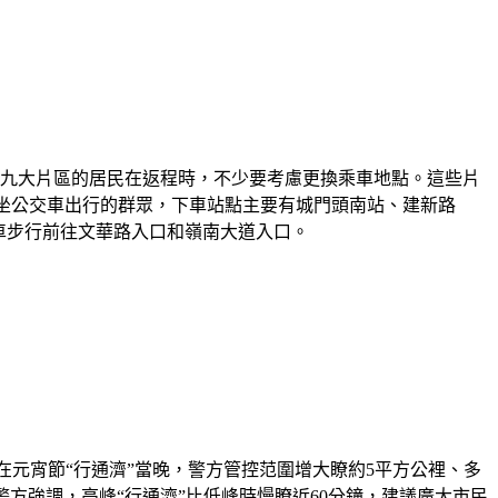
德九大片區的居民在返程時，不少要考慮更換乘車地點。這些片
乘坐公交車出行的群眾，下車站點主要有城門頭南站、建新路
車步行前往文華路入口和嶺南大道入口。
在元宵節“行通濟”當晚，警方管控范圍增大瞭約5平方公裡、多
方強調，高峰“行通濟”比低峰時慢瞭近60分鐘，建議廣大市民