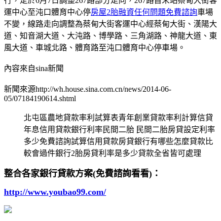
行，定於6月7日調整267路部分走向，267路首末站蔡甸大街客
運中心至沌口體育中心停
房屋2胎融資任何問題免費諮詢
車場
不變，線路走向調整為蔡甸大街客運中心經蔡甸大街、漢陽大
道、知音湖大道、大沌路、博學路、三角湖路、神龍大道、東
風大道、車城北路、體育路至沌口體育中心停車場。
內容來自sina新聞
新聞來源http://wh.house.sina.com.cn/news/2014-06-
05/07184190614.shtml
北屯區農地貸款率利試算表青年創業貸款率利計算信貸
年息信用貸款銀行利率民間二胎 民間二胎房貸設定利率
多少免費諮詢試算信用貸款房貸銀行有哪些怎麼貸款比
較會過件銀行2胎房貸利率是多少貸款全省皆可處理
整合各家銀行貸款方案(免費諮詢看看)：
http://www.youbao99.com/