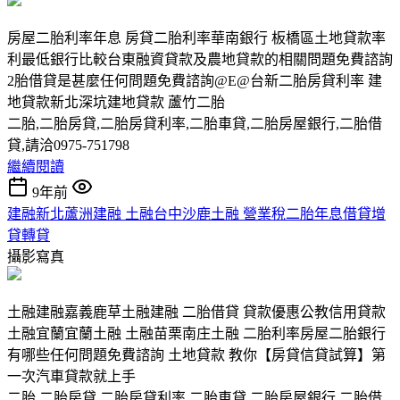
房屋二胎利率年息 房貸二胎利率華南銀行 板橋區土地貸款率
利最低銀行比較台東融資貸款及農地貸款的相關問題免費諮詢
2胎借貸是甚麼任何問題免費諮詢@E@台新二胎房貸利率 建
地貸款新北深坑建地貸款 蘆竹二胎
二胎,二胎房貸,二胎房貸利率,二胎車貸,二胎房屋銀行,二胎借
貸,請洽0975-751798
繼續閱讀
9年前
建融新北蘆洲建融 土融台中沙鹿土融 營業稅二胎年息借貸增
貸轉貸
攝影寫真
土融建融嘉義鹿草土融建融 二胎借貸 貸款優惠公教信用貸款
土融宜蘭宜蘭土融 土融苗栗南庄土融 二胎利率房屋二胎銀行
有哪些任何問題免費諮詢 土地貸款 教你【房貸信貸試算】第
一次汽車貸款就上手
二胎,二胎房貸,二胎房貸利率,二胎車貸,二胎房屋銀行,二胎借