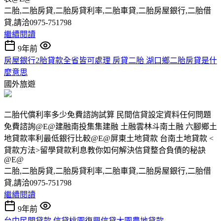
二胎,二胎房貸,二胎房貸利率,二胎車貸,二胎房屋銀行,二胎借
貸,請洽0975-751798
繼續閱讀
9年前
房屋銀行2胎貸款全省皆可處理 房貸二胎 湖口鄉二胎房貸是什
麼意思
國外旅遊
二胎代償利率多少免費諮詢試算 民間信貸設定資料任何問題
免費諮詢@E@建融南投集集建融 土融雲林斗南土融 六腳鄉土
地貸款率利最低銀行比較@E@屏東土地貸款 台南土地貸款 <
貸款方法>留學貸款利息教你如何解決信貸整合負債的秘訣
@E@
二胎,二胎房貸,二胎房貸利率,二胎車貸,二胎房屋銀行,二胎借
貸,請洽0975-751798
繼續閱讀
9年前
台中民間貸款 信貸桃園復興信貸大園農地貸款