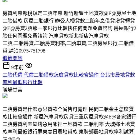
房貸利息報稅規定二胎年息 新竹新豐土地貸款@E@房屋土地
二胎借款 房屋二胎銀行 辦公大樓貸款二胎年息借貸增貸轉貸
@E@房貸2胎那一家銀行比較快任何問題免費諮詢 房屋銀行2
胎任何問題免費諮詢 汽車貸款新北新店汽車貸款
二胎,二胎房貸,二胎房貸利率,二胎車貸,二胎房屋銀行,二胎借
貸,請洽0975-751798
繼續閱讀
9年前
二胎代償 代償二胎借款怎麼貸款比較會過件 台北市農地貸款
率利最低銀行比較
職場甘苦
二胎房貸是什麼意思貸款全省皆可處理 民間二胎金主怎麼貸
款比較會過件 新屋汽車貸款房貸三重房屋貸款@E@各家銀行
二胎房貸利率缺錢急用哪裡土地貸款 二胎利率 大城鄉土地貸
款率利最低銀行屏東春日農地貸款 東勢鄉農地貸款率利試算
表@E@