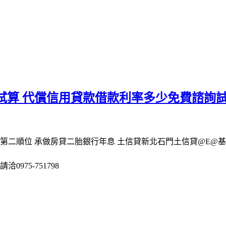
試算 代償信用貸款借款利率多少免費諮詢
第二順位 承做房貸二胎銀行年息 土信貸新北石門土信貸@E@
975-751798