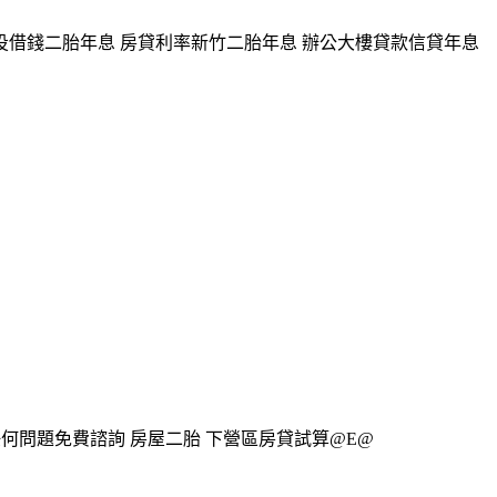
投借錢二胎年息 房貸利率新竹二胎年息 辦公大樓貸款信貸年息
何問題免費諮詢 房屋二胎 下營區房貸試算@E@