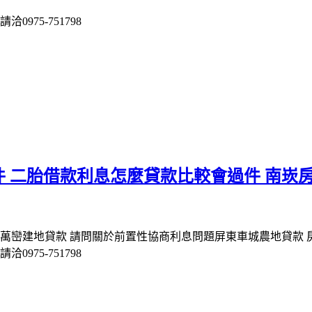
975-751798
 二胎借款利息怎麼貸款比較會過件 南崁
東萬巒建地貸款 請問關於前置性協商利息問題屏東車城農地貸款
975-751798