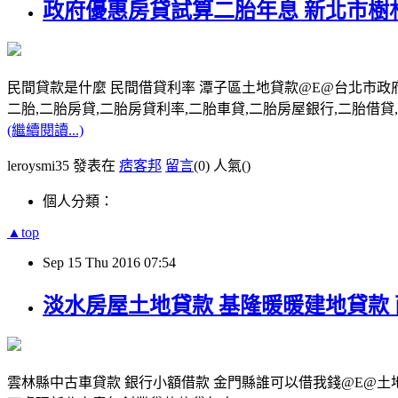
政府優惠房貸試算二胎年息 新北市樹
民間貸款是什麼 民間借貸利率 潭子區土地貸款@E@台北市政
二胎,二胎房貸,二胎房貸利率,二胎車貸,二胎房屋銀行,二胎借貸,請洽0
(繼續閱讀...)
leroysmi35 發表在
痞客邦
留言
(0)
人氣(
)
個人分類：
▲top
Sep
15
Thu
2016
07:54
淡水房屋土地貸款 基隆暖暖建地貸款
雲林縣中古車貸款 銀行小額借款 金門縣誰可以借我錢@E@土