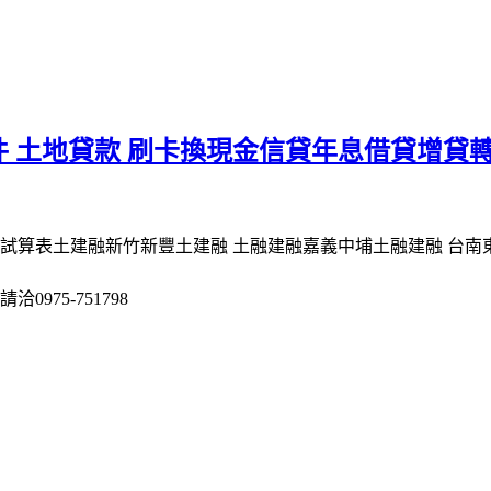
 土地貸款 刷卡換現金信貸年息借貸增貸
試算表土建融新竹新豐土建融 土融建融嘉義中埔土融建融 台南東
975-751798