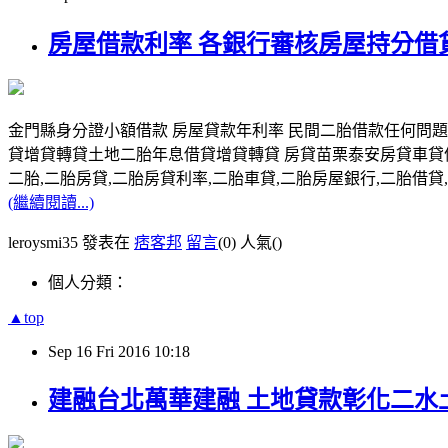
房屋借款利率 各銀行審核房屋持分借
金門縣身分證小額借款 房屋貸款年利率 民間二胎借款任何問
貸增貸轉貸土地二胎年息借貸增貸轉貸 房貸苗栗泰安房貸車貸
二胎,二胎房貸,二胎房貸利率,二胎車貸,二胎房屋銀行,二胎借貸,請洽0
(繼續閱讀...)
leroysmi35 發表在
痞客邦
留言
(0)
人氣(
)
個人分類：
▲top
Sep
16
Fri
2016
10:18
建融台北萬華建融 土地貸款彰化二水