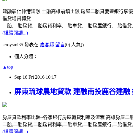
建融彰化伸港建融 土融高雄前鎮土融 房屋二胎貸慶豐銀行享優
借貸增貸轉貸
二胎,二胎房貸,二胎房貸利率,二胎車貸,二胎房屋銀行,二胎借貸,請洽0
(繼續閱讀...)
leroysmi35 發表在
痞客邦
留言
(0)
人氣(
)
個人分類：
▲top
Sep
16
Fri
2016
10:17
屏東琉球農地貸款 建融南投鹿谷建融
房屋貸款利率比較~各家銀行房屋轉貸利率及流程 高雄房屋二胎
二胎,二胎房貸,二胎房貸利率,二胎車貸,二胎房屋銀行,二胎借貸,請洽0
(繼續閱讀...)