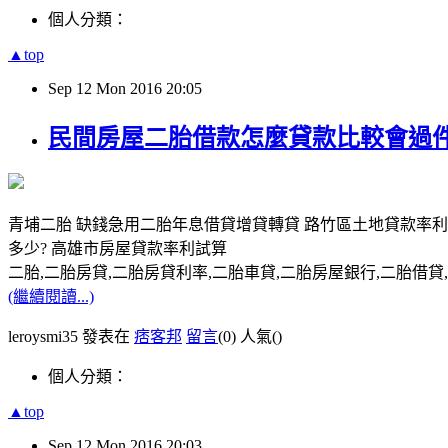
個人分類：
▲top
Sep
12
Mon
2016
20:05
民間房屋二胎借款怎麼貸款比較會過件
青埔二胎 缺錢急用二胎年息借貸增貸轉貸 路竹區土地貸款率利
多少? 高雄市房屋貸款率利試算
二胎,二胎房貸,二胎房貸利率,二胎車貸,二胎房屋銀行,二胎借貸,請洽0
(繼續閱讀...)
leroysmi35 發表在
痞客邦
留言
(0)
人氣(
)
個人分類：
▲top
Sep
12
Mon
2016
20:03