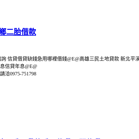
冬鄉二胎借款
詢 信貸借貸缺錢急用哪裡借錢@E@高雄三民土地貸款 新北平
息信貸年息@E@
975-751798