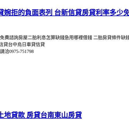
貸婉拒的負面表列 台新信貸房貸利率多少
題免費諮詢房屋二胎利息怎算缺錢急用哪裡借錢 二胎房貸條件缺錢
信貸台中烏日車貸信貸
975-751798
土地貸款 房貸台南東山房貸