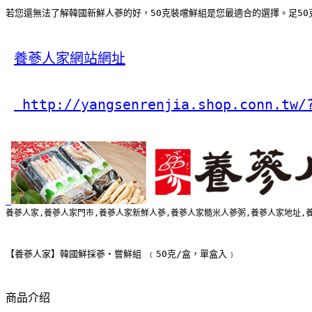
若您還無法了解韓國新鮮人蔘的好，50克裝嚐鮮組是您最適合的選擇。足50克
養蔘人家網站網址
 http://yangsenrenjia.shop.conn.tw/
養蔘人家,養蔘人家門市,養蔘人家新鮮人蔘,養蔘人家糙米人蔘粥,養蔘人家地址,
【養蔘人家】韓國鮮採蔘‧嘗鮮組 ﹝50克/盒，單盒入﹞
商品介绍