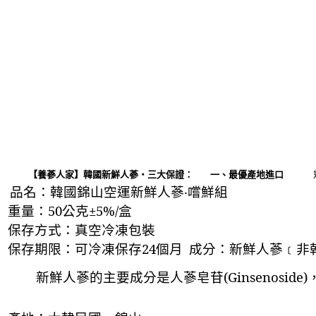
【養蔘人家】韓國新鮮人蔘‧三大保證：
一、最優產地進口　　
品名：韓國錦山空運新鮮人蔘‧嚐鮮組
重量：
50
公克
±
5%
/
盒
保存方式：真空冷凍包裝
保存期限：可冷凍保存
24
個月
成分：新鮮人蔘﹝非
新鮮人蔘的主要成分是人蔘皂苷(Ginseno