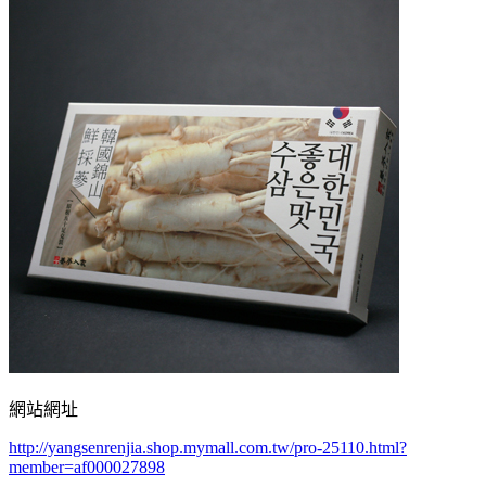
網站網址
http://yangsenrenjia.shop.mymall.com.tw/pro-25110.html?
member=af000027898