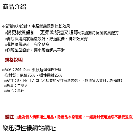
商品介绍
循環壓力設計，走路就能達到運動效果
◎
變更材質設計，更柔軟舒適又超薄
添加獨特抗菌防臭配方
◎
◎
褲底採用網狀編織設計，舒適度佳、排汗效果好
◎
彈性腰帶設計，完全貼身
◎
側腹塑型設計，讓小腹看起來平滑
◎
規格說明
柔軟超薄
◎品名：200 Den 
彈性褲襪
◎材質：尼龍75%、彈性纖維25%
◎尺寸：S/ M/ L/ XL(若您要的尺寸無法勾選，可於收貨人資料另外備註)
◎數量：二雙入
◎顏色：黑色
備註
◎此為個人清潔衛生用品，除產品本身瑕疵，一經拆封使用過恕不接受退換
樂迅彈性襪網站網址