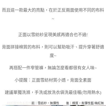
而且這一款最大的亮點，在於正反兩面使用不同的布料
~
正面以雪紡紗呈現美感再適合也不過!
背面拼接棉質的布料，則可以幫助吸汗、提升穿著舒適
度~
再搭配一件窄管褲，無論怎麼看都很有女人味~
小提醒：正面雪紡材質小透，背面全素面
建議單獨洗滌，手洗或放洗衣袋洗最佳喔(勿用熱水)
材質彈性
色系
配件
前：雪紡紗，無彈性 後：棉質，有彈性
藍/梅紅
無