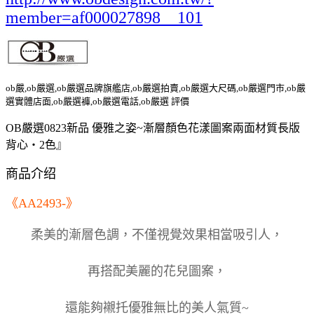
member=af000027898__101
ob嚴,ob嚴選,ob嚴選品牌旗艦店,ob嚴選拍賣,ob嚴選大尺碼,ob嚴選門市,ob嚴
選實體店面,ob嚴選褲,ob嚴選電話,ob嚴選 評價
OB嚴選0823新品 優雅之姿~漸層顏色花漾圖案兩面材質長版
背心‧2色』
商品介绍
《AA2493-》
柔美的漸層色調，不僅視覺效果相當吸引人，
再搭配美麗的花兒圖案，
還能夠襯托優雅無比的美人氣質~