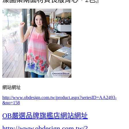
網站網址
http://www.obdesign.com.tw/product.aspx?seriesID=AA2493-
&no=158
OB嚴選品牌旗艦店網站網址
http://www.obdesign.com.tw/?