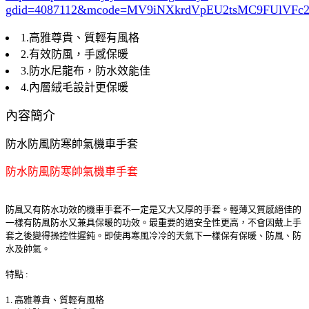
gdid=4087112
&mcode=MV9iNXkrdVpEU2tsMC9FUlVF
1.高雅尊貴、質輕有風格
2.有效防風，手感保暖
3.防水尼龍布，防水效能佳
4.內層絨毛設計更保暖
內容簡介
防水防風防寒帥氣機車手套
防水防風防寒帥氣機車手套
防風又有防水功效的機車手套不一定是又大又厚的手套。輕薄又質感絕佳的
一樣有防風防水又兼具保暖的功效。最重要的適安全性更高，不會因戴上手
套之後變得操控性遲鈍。即使再寒風冷冷的天氣下一樣保有保暖、防風、防
水及帥氣。
特點 :
1. 高雅尊貴、質輕有風格