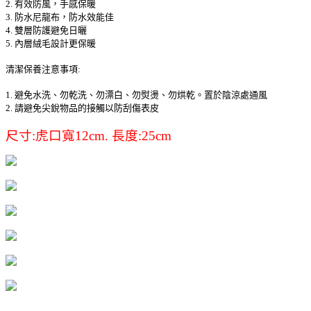
2. 有效防風，手感保暖
3. 防水尼龍布，防水效能佳
4. 雙層防護避免日曬
5. 內層絨毛設計更保暖
清潔保養注意事項:
1. 避免水洗、勿乾洗、勿漂白、勿熨燙、勿烘乾。置於陰涼處通風
2. 請避免尖銳物品的接觸以防刮傷表皮
尺寸:虎口寬12cm. 長度:25cm