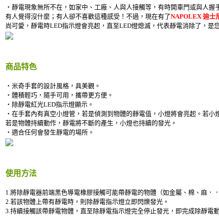
‧靜電現象無所不在，如家中、工廠、人與人接觸等，有時開車門或與人握
有人覺得沒什麼；有人卻不喜歡這種感受！不過，現在有了
NAPOLEX 迪
尚可愛，靜電時LED指示燈會亮起，直至LED燈熄滅，代表靜電消除了，是
商品特色
‧米奇手套的設計風格，具美觀。
‧體積輕巧，隨手可用，攜帶更方便。
‧除靜電紅光LED指示燈顯示。
‧在手套內有真空小燈管，若是偵測到物體的靜電值，小燈將會亮起。若小
若是物體持續動作，靜電將不斷的產生，小燈也持續的發光。
‧適合任何會發生靜電的場所。
使用方法
1.將除靜電器前端黑色導電橡膠接觸可能帶靜電的物體（如金屬、棉、麻．
2.若該物體上帶有靜電時，則除靜電指示燈立即閃爍發光。
3.持續接觸該帶靜電物體，直至除靜電指示燈完全停止發光，即完成除靜電