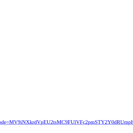
ode=MV9iNXkrdVpEU2tsMC9FUlVFc2pmSTY2Y0dRUm