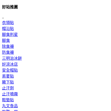
好站推薦
..
衣領貼
帽沿貼
腳臭剋星
腳臭
除臭襪
防臭襪
三明治冰餅
好涼冰店
安全帽貼
易夏貼
腋下貼
止汗劑
止汗噴霧
鞋墊貼
丸文食品