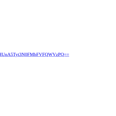
pHUnA5Tyt3N0FMbFVFQWVzPQ==