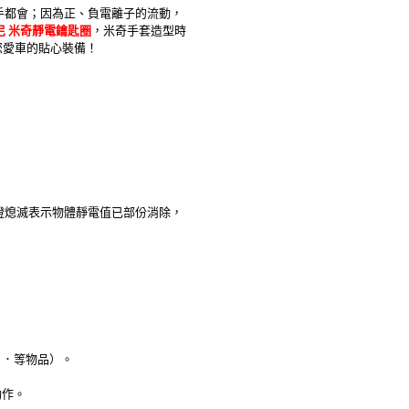
手都會；因為正、負電離子的流動，
士尼 米奇靜電鑰匙圈
，米奇手套造型時
您愛車的貼心裝備！
燈熄滅表示物體靜電值已部份消除，
．．等物品）。
動作。