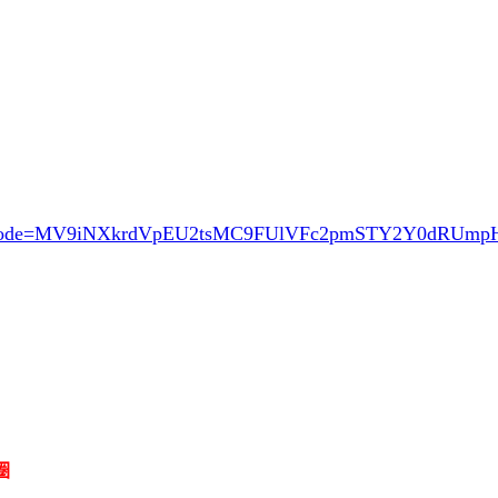
ode=MV9iNXkrdVpEU2tsMC9FUlVFc2pmSTY2Y0dRUm
圈