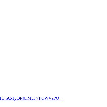
pHUnA5Tyt3N0FMbFVFQWVzPQ==