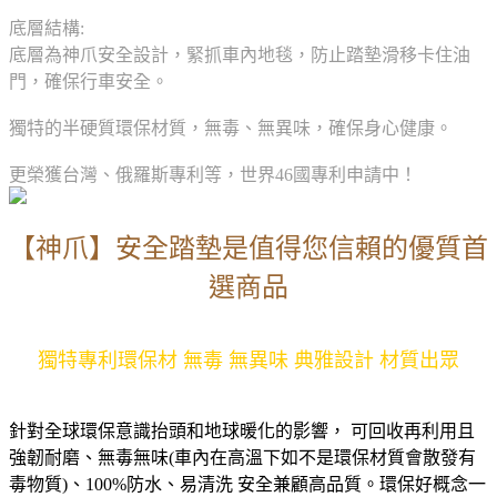
底層結構:
底層為神爪安全設計，緊抓車內地毯，防止踏墊滑移卡住油
門，確保行車安全。
獨特的半硬質環保材質，無毒、無異味，確保身心健康。
更榮獲台灣、俄羅斯專利等，世界46國專利申請中！
【神爪】安全踏墊是值得您信賴的優質首
選商品
獨特專利環保材 無毒 無異味 典雅設計 材質出眾
針對全球環保意識抬頭和地球暖化的影響， 可回收再利用且
強韌耐磨、無毒無味(車內在高溫下如不是環保材質會散發有
毒物質)、100%防水、易清洗 安全兼顧高品質。環保好概念一