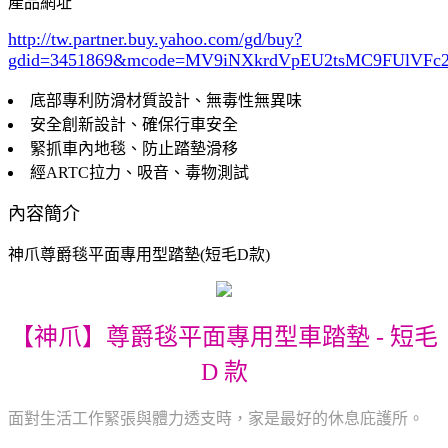
產品網址
http://tw.partner.buy.yahoo.com/gd/buy?
gdid=3451869
&mcode=MV9iNXkrdVpEU2tsMC9FUlVF
底部專利防滑材質設計、無毒性無異味
安全創新設計、確保行車安全
緊抓車內地毯、防止踏墊滑移
經ARTC拉力、吸音、毒物測試
內容簡介
神爪尊爵毯平面專用型踏墊(短毛D款)
【神爪】尊爵毯平面專用型車踏墊 - 短毛
D 款
面對生活工作緊張與體力透支時，家是最好的休息庇護所。