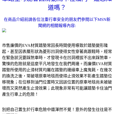
道嗎？
在商品介紹前請各位注重行車安全的朋友們參閱以下MSN新
聞網的相關報導內容:
市售廉價的EVA材質踏墊常因長時間使用導致於踏墊變形隆
起，甚至因表層形狀為菱形凹洞使得女性穿著高跟鞋時，經常
在緊急狀況要踩煞車時，才發現卡在凹洞裡拔不出來踩煞車，
驚悚的危險就是這麼平凡地發生在我們周邊。而廉價EVA材質
踏墊所使用的止滑材質均屬在踏墊的邊緣車上魔鬼氈，在幾次
的換洗之後，常破壞原車地毯而使得止滑效果不彰產生踏墊位
移現象；在位移到油門位置時又因該位置的原車地毯尚未被破
壞而又突然產生止滑效果；此現象非常有可能讓踏墊卡住油門
產生行車上的危險！
別把自己置生於行車危險中還渾然不覺！意外的發生往往是不