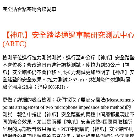
完全貼合緊密吻合您愛車
【神爪】安全踏墊通過車輛研究測試中心
(ARTC)
檢測單位進行拉力測試測試，進行至40公斤【神爪】安全踏墊
不會位移；修改治具再進行調整測試，使拉力到53公斤【神
爪】安全踏墊仍不會位移。此拉力測試更加證明了【神爪】安
全踏墊的安全效果。(拉力測試＞53kg)、(檢測條件:檢測時實
驗室溫度:28度；溼度60%RH)。
更做了詳細的吸音檢測；我們採取了雙麥克風法(Measurement-
points arrangement of two-microphone impedance tube method)的
測試，報告中指出【神爪】安全踏墊的兩種中間層都呈現出不
同的吸音效果，尤其是兩種【神爪】安全踏墊4區隨意取樣所
呈現的局部吸音效果顯著。PET中間層的【神爪】安全踏墊則
相對性的呈現出較優的吸音效果，其他相關檢測還包含了表層