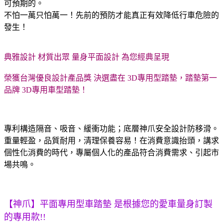
可預期的。
不怕一萬只怕萬一！先前的預防才能真正有效降低行車危險的
發生！
典雅設計 材質出眾 量身平面設計 為您經典呈現
榮獲台灣優良設計產品獎 決選盡在 3D專用型踏墊，踏墊第一
品牌 3D專用車型踏墊！
專利構造隔音、吸音、緩衝功能；底層神爪安全設計防移滑。
重量輕盈，品質耐用，清理保養容易！在消費意識抬頭，講求
個性化消費的時代，專屬個人化的產品符合消費需求、引起市
場共鳴。
【神爪】平面專用型車踏墊 是根據您的愛車量身訂製
的專用款!!