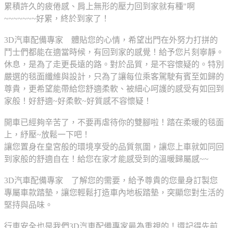
累積許久的疲倦感、肩上無形的壓力回到家就有種"啊
~~~~~~~好累，終於到家了！
3D汽車配備專家 體貼您的心情，希望出門在外努力打拼的
鬥士們都能在適當時候，有回到家的感覺！給予您片刻寧靜。
休息，是為了走更長遠的路。對於品質，是不容懷疑的。特別
嚴選的毯面纖維與設計，只為了讓每位乘客駕駛有賓至如歸的
尊貴，更希望能帶給您舒適柔軟、被細心呵護的感受有如回到
家般！好舒適~好柔軟~好質感不容懷疑！
開車已經夠辛苦了，不要再虐待你的雙腳啦！踏在柔暖的毯面
上，紓壓~放鬆一下吧！
讓您置身在皇宮般的環境享受的品質氛圍，讓您上車就如同回
到家般的舒適自在！給您在家才能感受到的溫暖歸屬感~~
3D汽車配備專家 了解您的需要，給予尊貴的您量身訂製您
專屬車款踏墊，讓您輕鬆打造車內地板踏墊，突顯您對生活的
堅持與品味。
行車安全也是我們3D汽車配備專家最為重視的！還記得先前