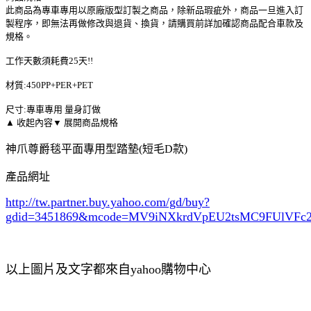
此商品為專車專用以原廠版型訂製之商品，除新品瑕疵外，商品一旦進入訂
製程序，即無法再做修改與退貨、換貨，請購買前詳加確認商品配合車款及
規格。
工作天數須耗費25天!!
材質:450PP+PER+PET
尺寸:專車專用 量身訂做
▲ 收起內容
▼ 展開商品規格
神爪尊爵毯平面專用型踏墊(短毛D款)
產品網址
http://tw.partner.buy.yahoo.com/gd/buy?
gdid=3451869
&mcode=MV9iNXkrdVpEU2tsMC9FUlVF
以上圖片及文字都來自yahoo購物中心