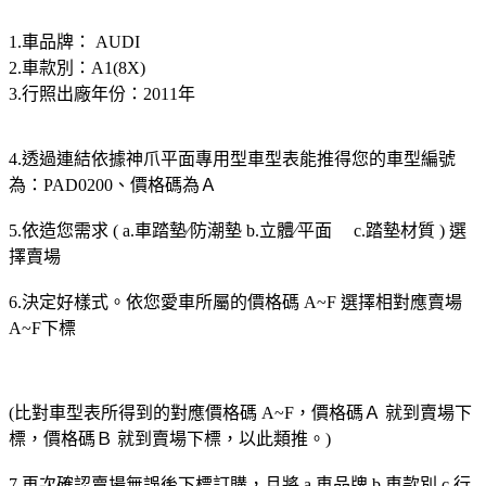
1.車品牌： AUDI
2.車款別：A1(8X)
3.行照出廠年份：2011年
4.透過連結依據神爪平面專用型車型表能推得您的車型編號
為：PAD0200、價格碼為Ａ
5.依造您需求 ( a.車踏墊∕防潮墊 b.立體∕平面 c.踏墊材質 ) 選
擇賣場
6.決定好樣式。依您愛車所屬的價格碼 A~F 選擇相對應賣場
A~F下標
(比對車型表所得到的對應價格碼 A~F，價格碼Ａ 就到賣場下
標，價格碼Ｂ 就到賣場下標，以此類推。)
7.再次確認賣場無誤後下標訂購，且將 a.車品牌 b.車款別 c.行