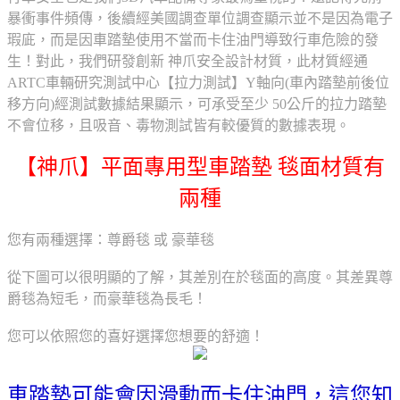
暴衝事件頻傳，後續經美國調查單位調查顯示並不是因為電子
瑕庛，而是因車踏墊使用不當而卡住油門導致行車危險的發
生！對此，我們研發創新 神爪安全設計材質，此材質經通
ARTC車輛研究測試中心【拉力測試】Y軸向(車內踏墊前後位
移方向)經測試數據結果顯示，可承受至少 50公斤的拉力踏墊
不會位移，且吸音、毒物測試皆有較優質的數據表現。
【神爪】平面專用型車踏墊 毯面材質有
兩種
您有兩種選擇：尊爵毯 或 豪華毯
從下圖可以很明顯的了解，其差別在於毯面的高度。其差異尊
爵毯為短毛，而豪華毯為長毛！
您可以依照您的喜好選擇您想要的舒適！
車踏墊可能會因滑動而卡住油門，這您知